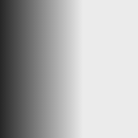
Secteur Public
Secteur Sanitaire & Médico-social
TPE, PME, PMI
Transport & Logistique